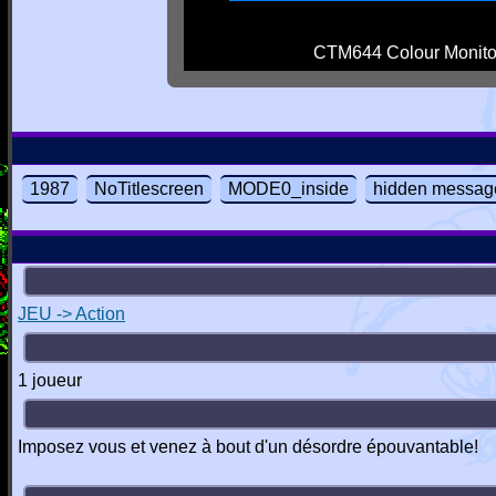
CTM644 Colour Monito
1987
NoTitlescreen
MODE0_inside
hidden messag
JEU -> Action
1 joueur
Imposez vous et venez à bout d'un désordre épouvantable!