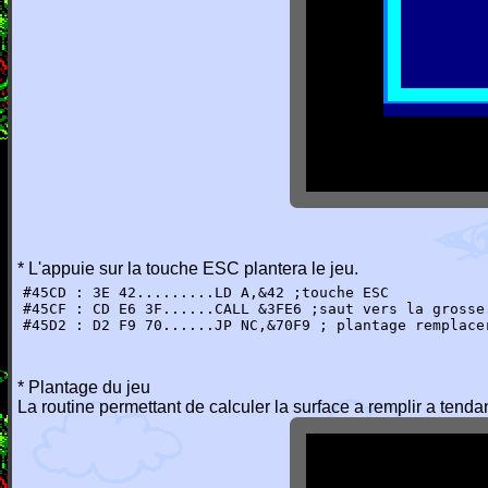
* L'appuie sur la touche ESC plantera le jeu.
#45CD : 3E 42.........LD A,&42 ;touche ESC
#45CF : CD E6 3F......CALL &3FE6 ;saut vers la grosse
#45D2 : D2 F9 70......JP NC,&70F9 ; plantage remplace
* Plantage du jeu
La routine permettant de calculer la surface a remplir a tendan