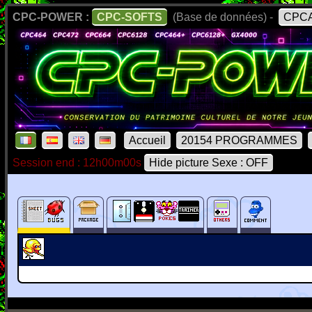
CPC-POWER :
CPC-SOFTS
(Base de données) -
CPCA
Accueil
20154 PROGRAMMES
Session end : 12h00m00s
Hide picture Sexe : OFF