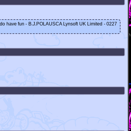
ut do have fun - B.J.POLAUSCA Lynsoft UK Limited - 0227