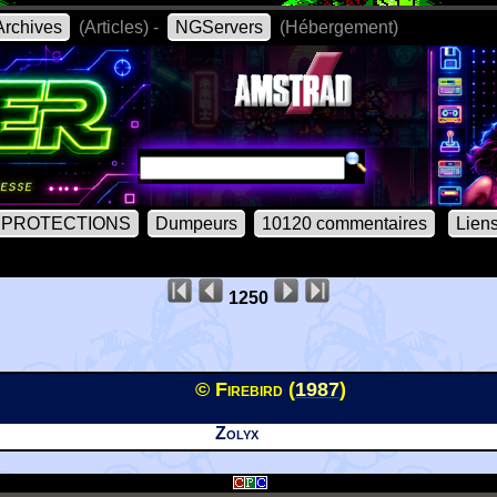
rchives
(Articles) -
NGServers
(Hébergement)
PROTECTIONS
Dumpeurs
10120 commentaires
Lien
1250
© Firebird (
1987
)
Zolyx