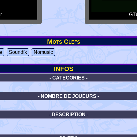
r
GT6
Mots Clefs
e
Soundfx
Nomusic
INFOS
- CATEGORIES -
- NOMBRE DE JOUEURS -
- DESCRIPTION -