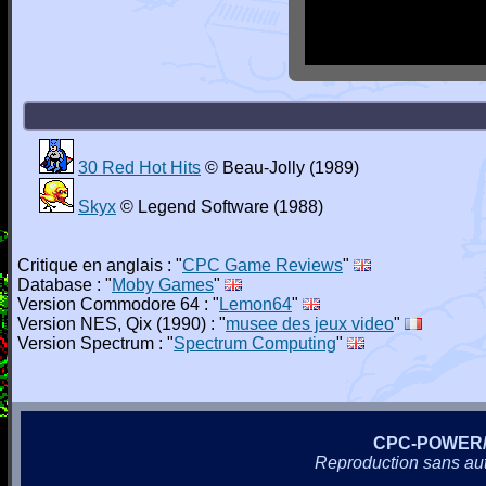
30 Red Hot Hits
© Beau-Jolly (1989)
Skyx
© Legend Software (1988)
Critique en anglais : "
CPC Game Reviews
"
Database : "
Moby Games
"
Version Commodore 64 : "
Lemon64
"
Version NES, Qix (1990) : "
musee des jeux video
"
Version Spectrum : "
Spectrum Computing
"
CPC-POWER
Reproduction sans autor