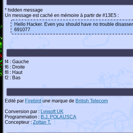
* hidden message
Un message est caché en mémoire à partir de #13E5 :
Hello Hacker. Even you should have no trouble disassem
691077
f4 : Gauche
f6 : Droite
f8 : Haut
f2 : Bas
Edité par
Firebird
une marque de
British Telecom
Conversion par :
Lynsoft UK
Programmation :
B.J. POLAUSCA
Concepteur :
Zoltan T.