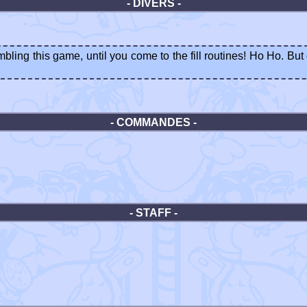
- DIVERS -
bling this game, until you come to the fill routines! Ho Ho. B
- COMMANDES -
- STAFF -