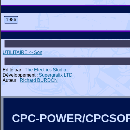
1986
UTILITAIRE -> Son
Edité par :
The Electrics Studio
Développement :
Supergrafix LTD
Auteur :
Richard BURDON
CPC-POWER/CPCSO