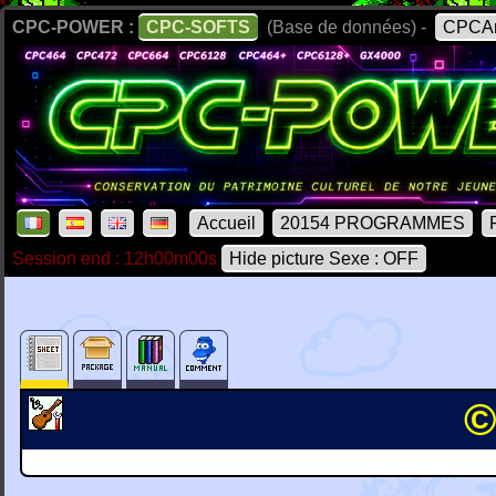
CPC-POWER :
CPC-SOFTS
(Base de données) -
CPCAr
Accueil
20154 PROGRAMMES
Session end : 12h00m00s
Hide picture Sexe : OFF
©