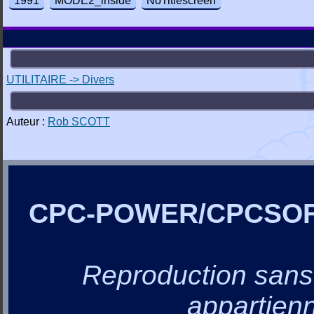
1991
MODE2_inside
NoTitlescreen
UTILITAIRE -> Divers
Auteur :
Rob SCOTT
CPC-POWER/CPCSO
Reproduction sans a
appartienn