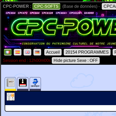
CPC-POWER :
CPC-SOFTS
(Base de données) -
CPCAr
Accueil
20154 PROGRAMMES
Session end : 12h00m00s
Hide picture Sexe : OFF