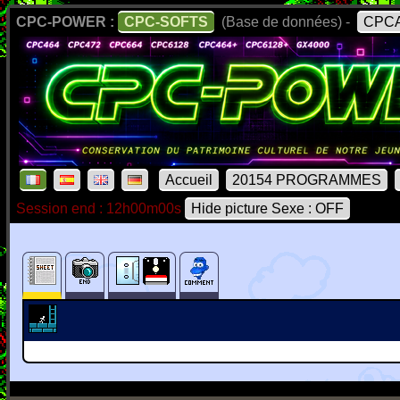
CPC-POWER :
CPC-SOFTS
(Base de données) -
CPCA
Accueil
20154 PROGRAMMES
Session end : 12h00m00s
Hide picture Sexe : OFF