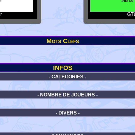
r
GT6
Mots Clefs
INFOS
- CATEGORIES -
- NOMBRE DE JOUEURS -
- DIVERS -