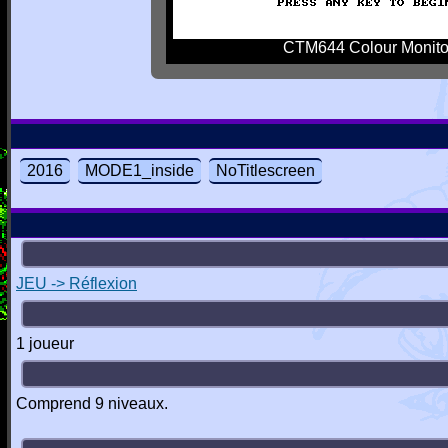
CTM644 Colour Monito
2016
MODE1_inside
NoTitlescreen
JEU -> Réflexion
1 joueur
Comprend 9 niveaux.