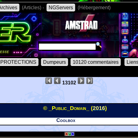
rchives
(Articles) -
NGServers
(Hébergement)
PROTECTIONS
Dumpeurs
10120 commentaires
Lien
13102
© _Public_Domain_ (
2016
)
Coolbox