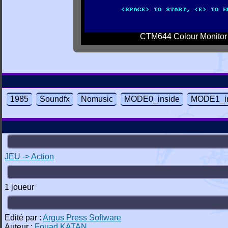
CTM644 Colour Monitor
1985
Soundfx
Nomusic
MODE0_inside
MODE1_in
JEU -> Action
1 joueur
Edité par :
Argus Press Software
Auteur :
Fouad KATAN