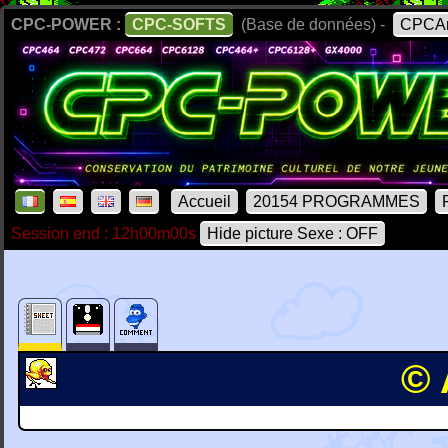
CPC-POWER :
CPC-SOFTS
(Base de données) -
CPCAr
Accueil
20154 PROGRAMMES
Session end : 12h00m00s
Hide picture Sexe : OFF
© 