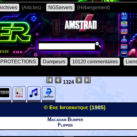
rchives
(Articles) -
NGServers
(Hébergement)
PROTECTIONS
Dumpeurs
10120 commentaires
Lien
1324
© Ere Informatique (
1985
)
Macadam Bumper
Flipper