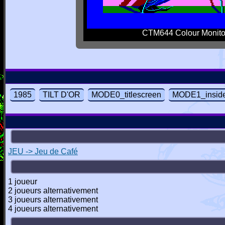
CTM644 Colour Monito
1985
TILT D'OR
MODE0_titlescreen
MODE1_insid
JEU -> Jeu de Café
1 joueur
2 joueurs alternativement
3 joueurs alternativement
4 joueurs alternativement