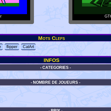
r
GT6
Mots Clefs
e
flipper
CatArt
INFOS
- CATEGORIES -
- NOMBRE DE JOUEURS -
- PRIX -