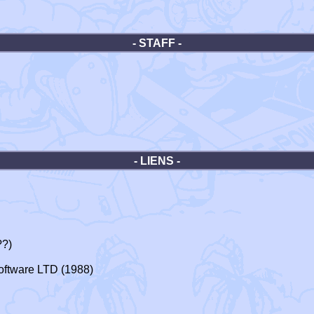
- STAFF -
- LIENS -
??)
ftware LTD (1988)