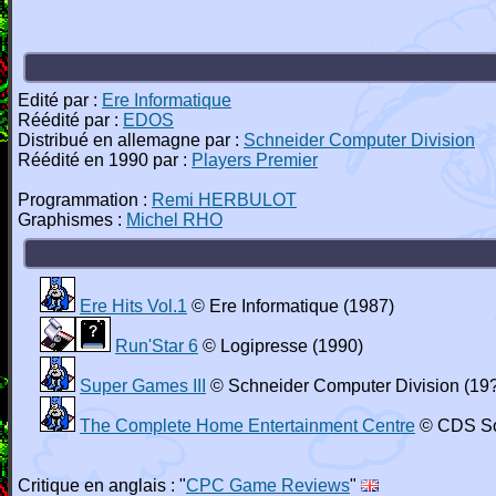
Edité par :
Ere Informatique
Réédité par :
EDOS
Distribué en allemagne par :
Schneider Computer Division
Réédité en 1990 par :
Players Premier
Programmation :
Remi HERBULOT
Graphismes :
Michel RHO
Ere Hits Vol.1
© Ere Informatique (1987)
Run'Star 6
© Logipresse (1990)
Super Games III
© Schneider Computer Division (19
The Complete Home Entertainment Centre
© CDS So
Critique en anglais : "
CPC Game Reviews
"