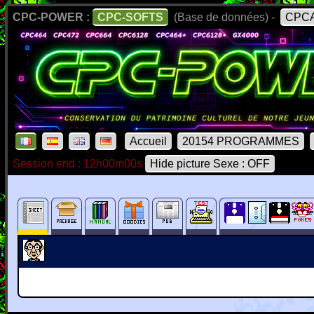
CPC-POWER :
CPC-SOFTS
(Base de données) -
CPCA
Accueil
20154 PROGRAMMES
Session end : 12h00m00s
Hide picture Sexe : OFF