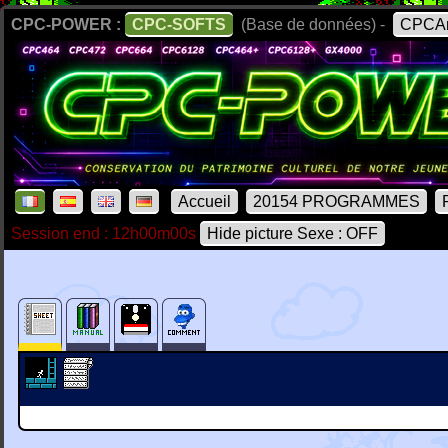
CPC-POWER :
CPC-SOFTS
(Base de données) -
CPCAr
Accueil
20154 PROGRAMMES
Session end : 12h00m00s
Hide picture Sexe : OFF