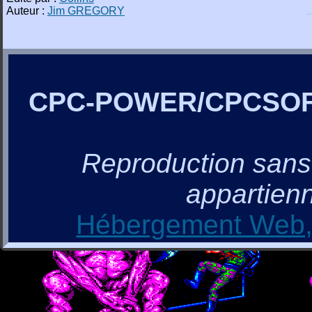
Auteur :
Jim GREGORY
CPC-POWER/CPCSO
Reproduction sans a
appartienn
Hébergement Web, 