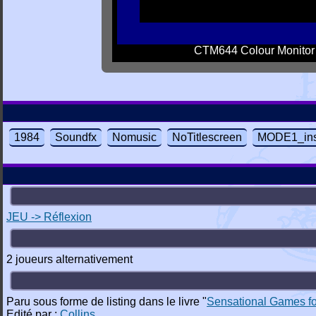
CTM644 Colour Monitor
1984
Soundfx
Nomusic
NoTitlescreen
MODE1_ins
JEU -> Réflexion
2 joueurs alternativement
Paru sous forme de listing dans le livre "
Sensational Games f
Edité par :
Collins