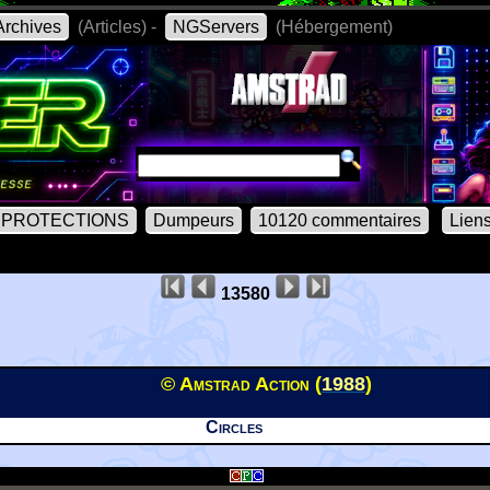
rchives
(Articles) -
NGServers
(Hébergement)
PROTECTIONS
Dumpeurs
10120 commentaires
Lien
13580
© Amstrad Action (
1988
)
Circles