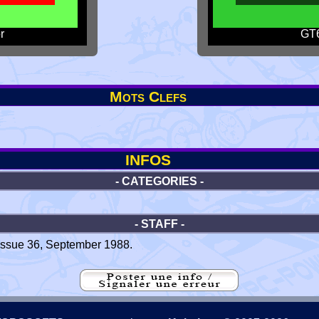
r
GT6
Mots Clefs
INFOS
- CATEGORIES -
- STAFF -
ssue 36, September 1988.