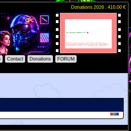
Donations 2026 : 410.00 €
s
Contact
Donations
FORUM