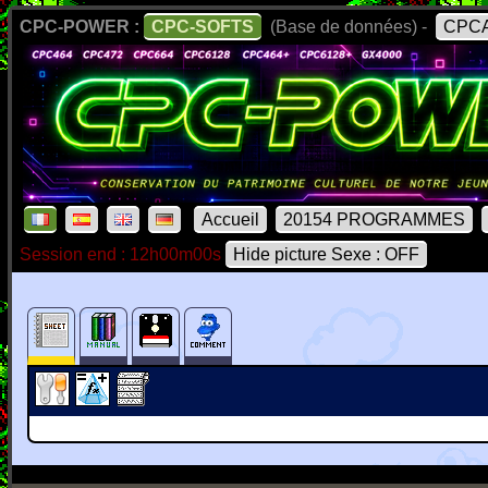
CPC-POWER :
CPC-SOFTS
(Base de données) -
CPCA
Accueil
20154 PROGRAMMES
Session end : 12h00m00s
Hide picture Sexe : OFF