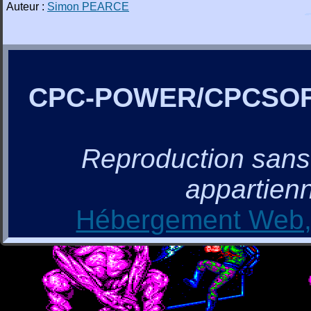
Auteur :
Simon PEARCE
CPC-POWER/CPCSO
Reproduction sans a
appartienn
Hébergement Web, 