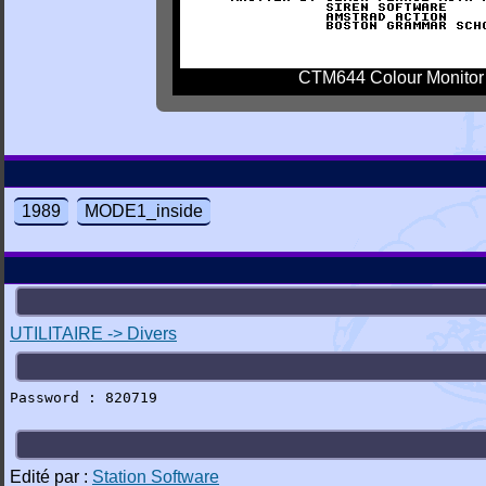
CTM644 Colour Monitor
1989
MODE1_inside
UTILITAIRE -> Divers
Password : 820719
Edité par :
Station Software