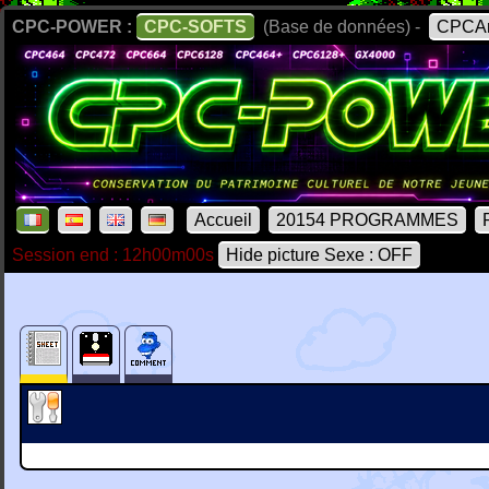
CPC-POWER :
CPC-SOFTS
(Base de données) -
CPCAr
Accueil
20154 PROGRAMMES
Session end : 12h00m00s
Hide picture Sexe : OFF