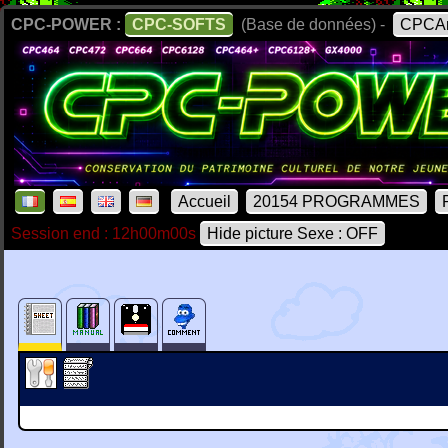
CPC-POWER :
CPC-SOFTS
(Base de données) -
CPCAr
Accueil
20154 PROGRAMMES
Session end : 12h00m00s
Hide picture Sexe : OFF