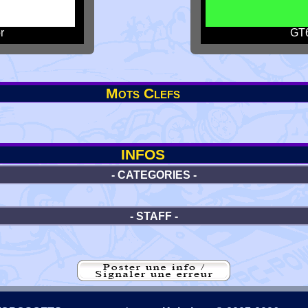
r
GT6
Mots Clefs
INFOS
- CATEGORIES -
- STAFF -