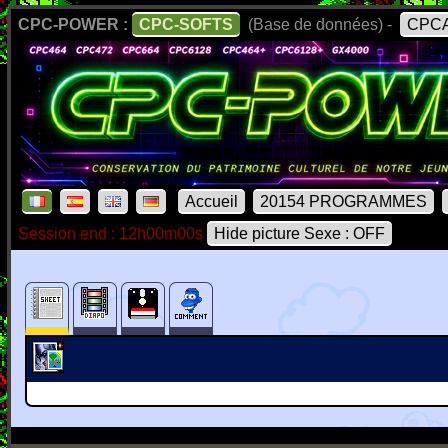
CPC-POWER :
CPC-SOFTS
(Base de données) -
CPCA
Accueil
20154 PROGRAMMES
Session end : 12h00m00s
Hide picture Sexe : OFF