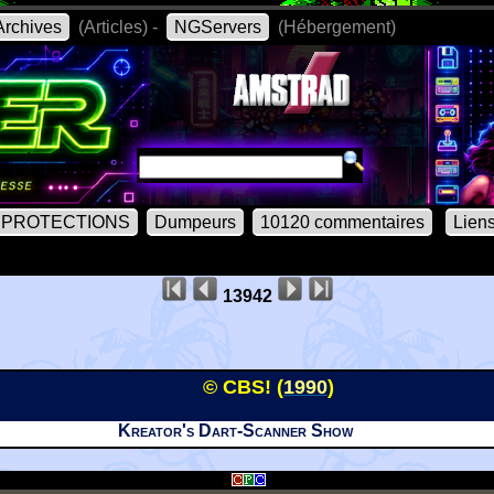
rchives
(Articles) -
NGServers
(Hébergement)
PROTECTIONS
Dumpeurs
10120 commentaires
Lien
13942
© CBS! (
1990
)
Kreator's Dart-Scanner Show