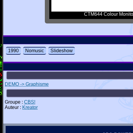
CTM644 Colour Monito
1990
Nomusic
Slideshow
DEMO -> Graphisme
Groupe :
CBS!
Auteur :
Kreator