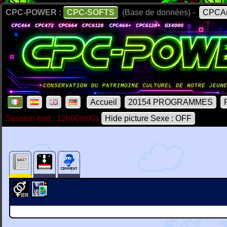
CPC-POWER :
CPC-SOFTS
(Base de données) -
CPCAr
Accueil
20154 PROGRAMMES
Session end : 12h00m00s
Hide picture Sexe : OFF