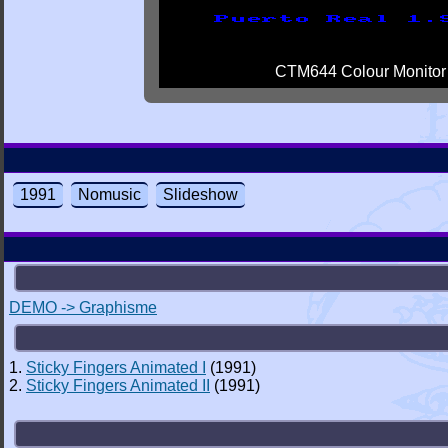
CTM644 Colour Monitor
1991
Nomusic
Slideshow
DEMO -> Graphisme
1.
Sticky Fingers Animated I
(1991)
2.
Sticky Fingers Animated II
(1991)