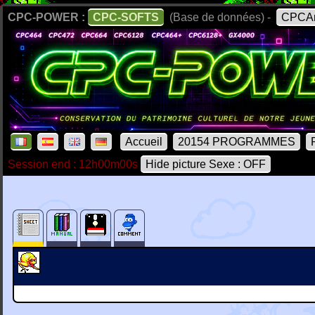
CPC-POWER :
CPC-SOFTS
(Base de données) -
CPCAr
Accueil
20154 PROGRAMMES
Session end : 12h00m00s
Hide picture Sexe : OFF