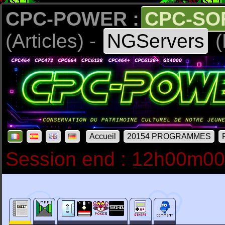
CPC-POWER :
CPC-SO
(Articles) -
NGServers
(
Accueil
20154 PROGRAMMES
Session end : 12h00m0