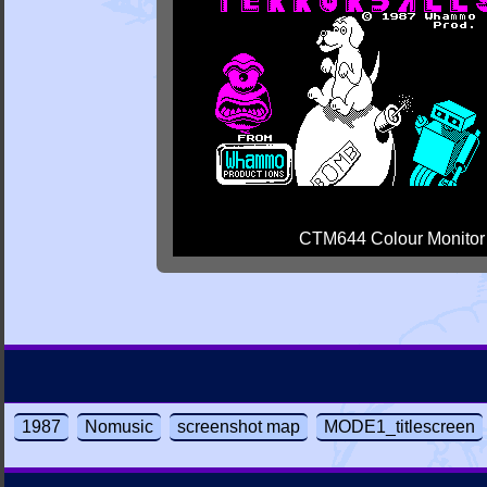
CTM644 Colour Monitor
1987
Nomusic
screenshot map
MODE1_titlescreen