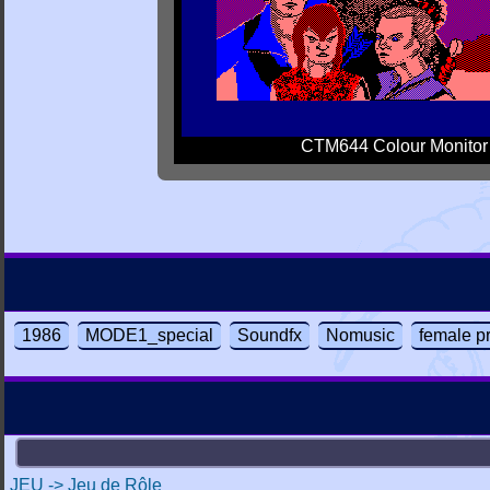
CTM644 Colour Monitor
1986
MODE1_special
Soundfx
Nomusic
female p
JEU -> Jeu de Rôle