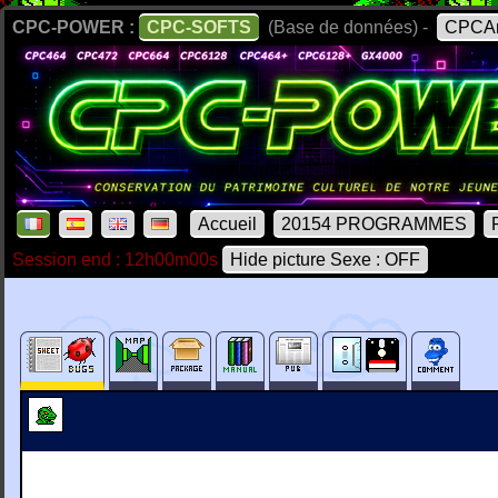
CPC-POWER :
CPC-SOFTS
(Base de données) -
CPCAr
Accueil
20154 PROGRAMMES
Session end : 12h00m00s
Hide picture Sexe : OFF