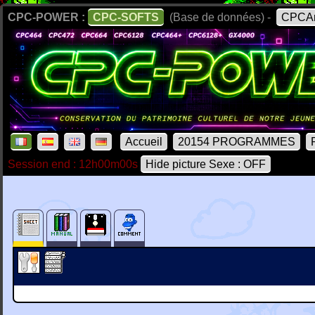
CPC-POWER :
CPC-SOFTS
(Base de données) -
CPCAr
Accueil
20154 PROGRAMMES
Session end : 12h00m00s
Hide picture Sexe : OFF