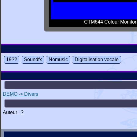
CTM644 Colour Monitor
19??
Soundfx
Nomusic
Digitalisation vocale
DEMO -> Divers
Auteur : ?