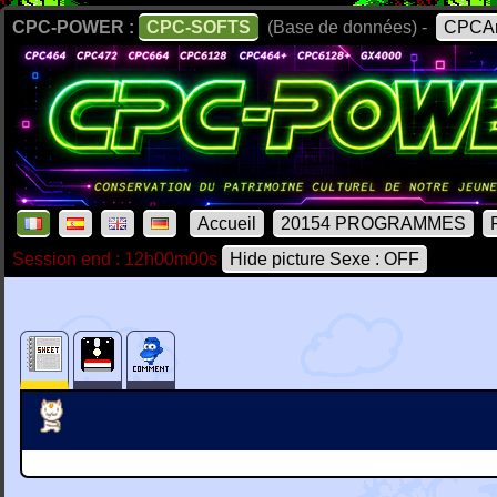
CPC-POWER :
CPC-SOFTS
(Base de données) -
CPCAr
Accueil
20154 PROGRAMMES
Session end : 12h00m00s
Hide picture Sexe : OFF