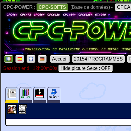
CPC-POWER :
CPC-SOFTS
(Base de données) -
CPCAr
Accueil
20154 PROGRAMMES
Session end : 12h00m00s
Hide picture Sexe : OFF