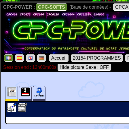
CPC-POWER :
CPC-SOFTS
(Base de données) -
CPCAr
Accueil
20154 PROGRAMMES
Session end : 12h00m00s
Hide picture Sexe : OFF