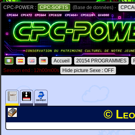
CPC-POWER :
CPC-SOFTS
(Base de données) -
CPCAr
Accueil
20154 PROGRAMMES
Session end : 12h00m00s
Hide picture Sexe : OFF
© Leo