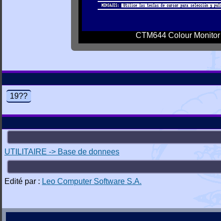
CTM644 Colour Monitor
19??
UTILITAIRE -> Base de donnees
Edité par :
Leo Computer Software S.A.