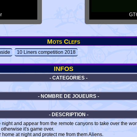
r
GT6
Mots Clefs
side
10 Liners competition 2018
INFOS
- CATEGORIES -
- NOMBRE DE JOUEURS -
- DESCRIPTION -
e night and appear from the remote canyons to take over the wor
u otherwise it's game over.
our home at night and protect me from them Aliens.