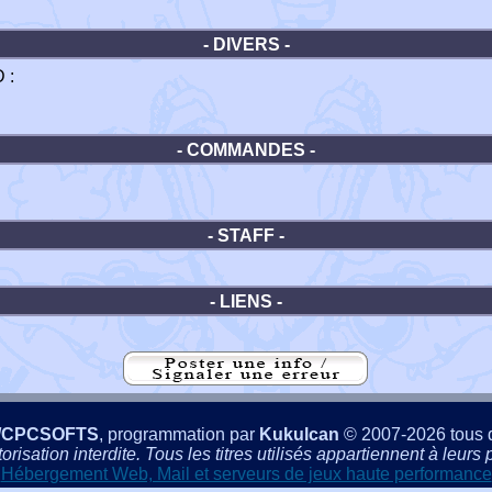
- DIVERS -
 :
- COMMANDES -
- STAFF -
- LIENS -
/CPCSOFTS
, programmation par
Kukulcan
© 2007-2026 tous d
isation interdite. Tous les titres utilisés appartiennent à leurs p
Hébergement Web, Mail et serveurs de jeux haute performance