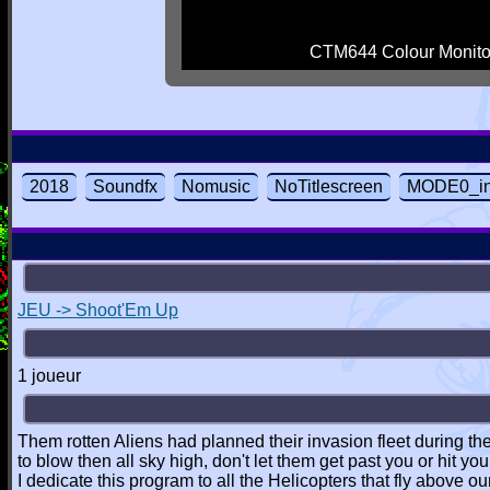
CTM644 Colour Monito
2018
Soundfx
Nomusic
NoTitlescreen
MODE0_in
JEU -> Shoot'Em Up
1 joueur
Them rotten Aliens had planned their invasion fleet during th
to blow then all sky high, don't let them get past you or hit yo
I dedicate this program to all the Helicopters that fly above 