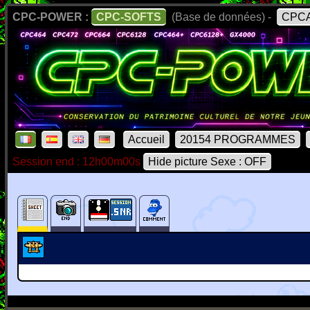
CPC-POWER :
CPC-SOFTS
(Base de données) -
CPCA
Accueil
20154 PROGRAMMES
Session end : 12h00m00s
Hide picture Sexe : OFF