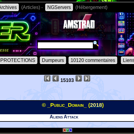
rchives
(Articles) -
NGServers
(Hébergement)
PROTECTIONS
Dumpeurs
10120 commentaires
Lien
15103
© _Public_Domain_ (
2018
)
Aliens Attack