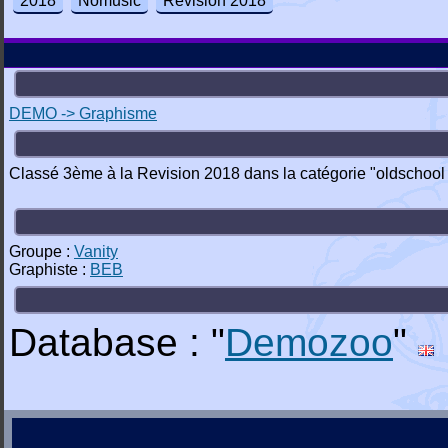
2018
Nomusic
Revision 2018
DEMO -> Graphisme
Classé 3ème à la Revision 2018 dans la catégorie "oldschool 
Groupe :
Vanity
Graphiste :
BEB
Database : "
Demozoo
"