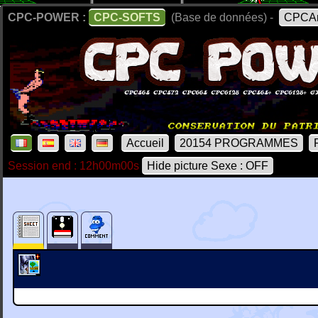
CPC-POWER :
CPC-SOFTS
(Base de données) -
CPCAr
Accueil
20154 PROGRAMMES
Session end : 12h00m00s
Hide picture Sexe : OFF