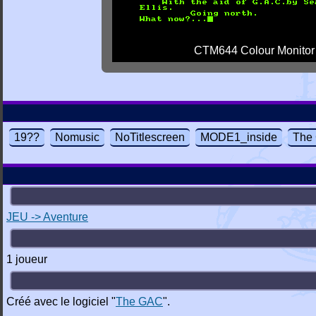
CTM644 Colour Monitor
19??
Nomusic
NoTitlescreen
MODE1_inside
The
JEU -> Aventure
1 joueur
Créé avec le logiciel "
The GAC
".