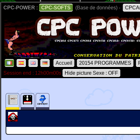
CPC-POWER :
CPC-SOFTS
(Base de données) -
CPCAr
Accueil
20154 PROGRAMMES
Session end : 12h00m00s
Hide picture Sexe : OFF