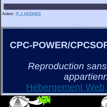
Auteur :
P. J. HUGHES
CPC-POWER/CPCSO
Reproduction sans a
appartienn
Hébergement Web, 