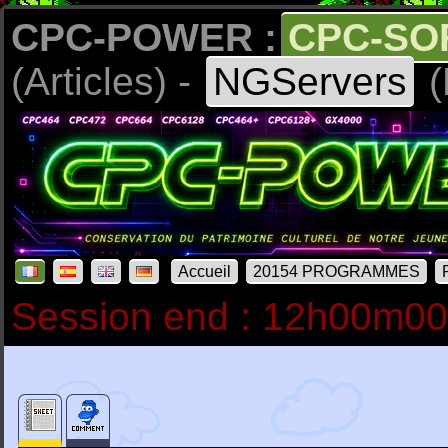
CPC-POWER :
CPC-SO
(Articles) -
NGServers
(
Accueil
20154 PROGRAMMES
Session end : 12h00m0