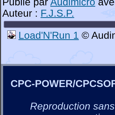
Publié par
Audimicro
ave
Auteur :
F.J.S.P.
Load'N'Run 1
© Audim
CPC-POWER/CPCSO
Reproduction sans a