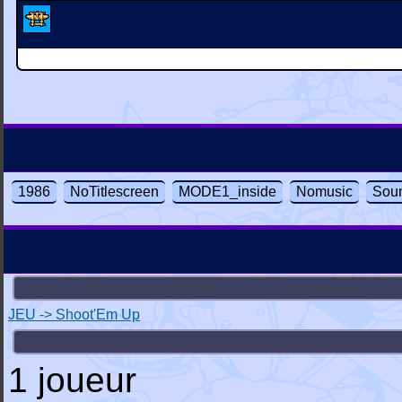
1986
NoTitlescreen
MODE1_inside
Nomusic
Sou
JEU -> Shoot'Em Up
1 joueur