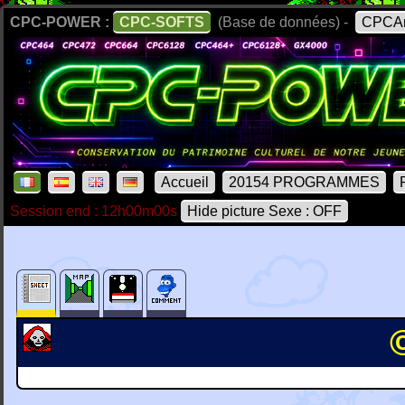
CPC-POWER :
CPC-SOFTS
(Base de données) -
CPCAr
Accueil
20154 PROGRAMMES
Session end : 12h00m00s
Hide picture Sexe : OFF