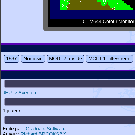
CTM644 Colour Monitor
1987
Nomusic
MODE2_inside
MODE1_titlescreen
JEU -> Aventure
1 joueur
Edité par :
Graduate Software
Auteur :
Richard BROOKSBY