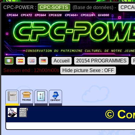
CPC-POWER :
CPC-SOFTS
(Base de données) -
CPCAr
Accueil
20154 PROGRAMMES
Session end : 12h00m00s
Hide picture Sexe : OFF
© Com