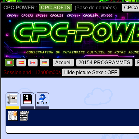
CPC-POWER :
CPC-SOFTS
(Base de données) -
CPCAr
Accueil
20154 PROGRAMMES
Session end : 12h00m00s
Hide picture Sexe : OFF