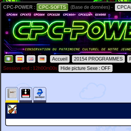
CPC-POWER :
CPC-SOFTS
(Base de données) -
CPCAr
Accueil
20154 PROGRAMMES
Session end : 12h00m00s
Hide picture Sexe : OFF