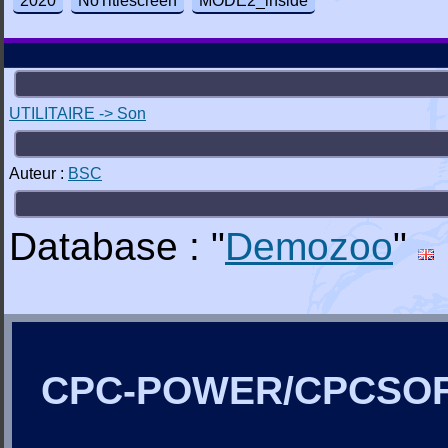
2020
NoTitlescreen
MODE2_inside
UTILITAIRE -> Son
Auteur :
BSC
Database : "
Demozoo
"
CPC-POWER/CPCSO