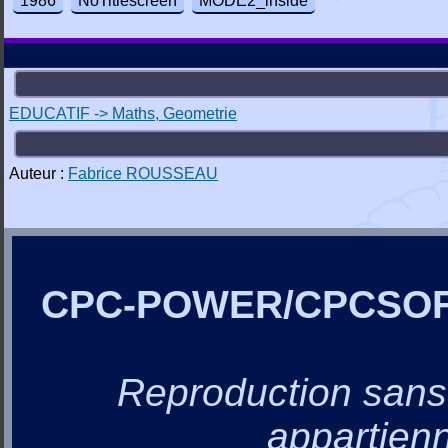
1986
NoTitlescreen
MODE2_inside
EDUCATIF -> Maths, Geometrie
Auteur :
Fabrice ROUSSEAU
CPC-POWER/CPCSO
Reproduction sans a
appartienn