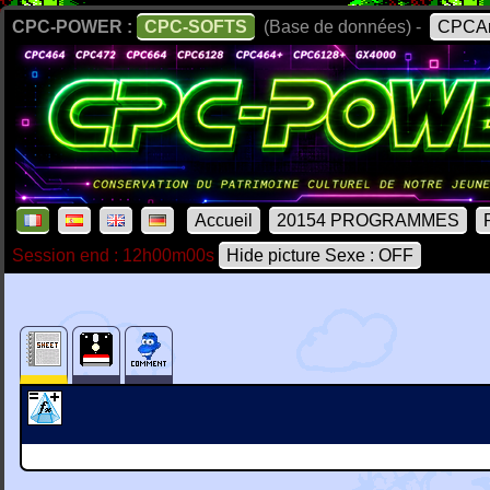
CPC-POWER :
CPC-SOFTS
(Base de données) -
CPCAr
Accueil
20154 PROGRAMMES
Session end : 12h00m00s
Hide picture Sexe : OFF