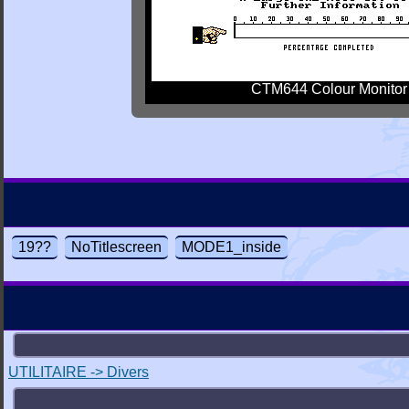
CTM644 Colour Monitor
19??
NoTitlescreen
MODE1_inside
UTILITAIRE -> Divers