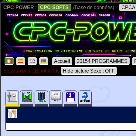
CPC-POWER :
CPC-SOFTS
(Base de données) -
CPCAr
Accueil
20154 PROGRAMMES
Session end : 12h00m00s
Hide picture Sexe : OFF