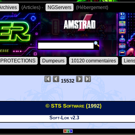
rchives
(Articles) -
NGServers
(Hébergement)
PROTECTIONS
Dumpeurs
10120 commentaires
Lien
15532
© STS Software (
1992
)
Soft-Lok v2.3