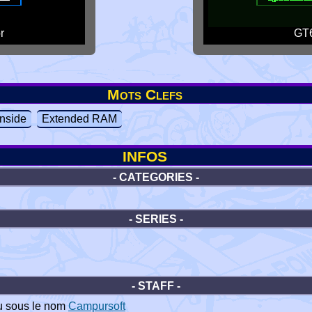
r
GT6
Mots Clefs
nside
Extended RAM
INFOS
- CATEGORIES -
- SERIES -
- STAFF -
u sous le nom
Campursoft