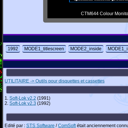
CTM644 Colour Monito
1992
MODE1_titlescreen
MODE2_inside
MODE1_i
UTILITAIRE -> Outils pour disquettes et cassettes
1.
Soft-Lok v2.2
(1991)
2.
Soft-Lok v2.3
(1992)
Edité par :
STS Software
/
ComSoft
était anciennement conn