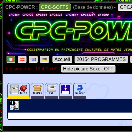
CPC-POWER :
CPC-SOFTS
(Base de données) -
CPCA
Accueil
20154 PROGRAMMES
Session end : 12h00m00s
Hide picture Sexe : OFF