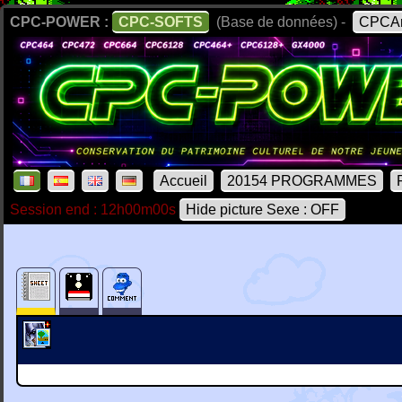
CPC-POWER :
CPC-SOFTS
(Base de données) -
CPCAr
Accueil
20154 PROGRAMMES
Session end : 12h00m00s
Hide picture Sexe : OFF