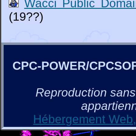
Wacci Public Domai
(19??)
CPC-POWER/CPCSO
Reproduction sans a
appartienn
Hébergement Web, 