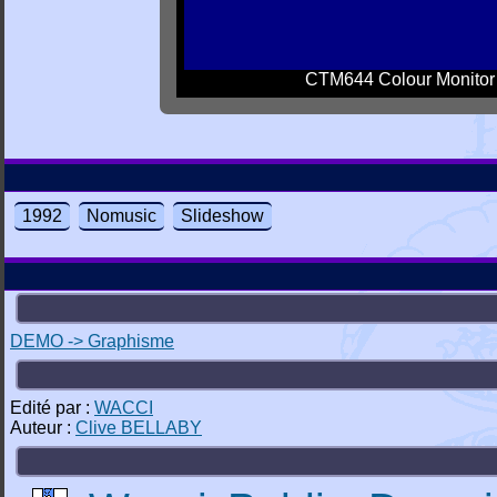
CTM644 Colour Monitor
1992
Nomusic
Slideshow
DEMO -> Graphisme
Edité par :
WACCI
Auteur :
Clive BELLABY