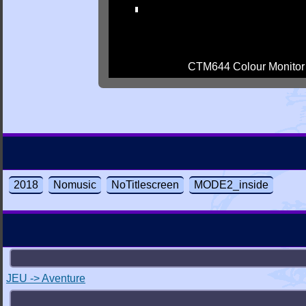
CTM644 Colour Monitor
2018
Nomusic
NoTitlescreen
MODE2_inside
JEU -> Aventure