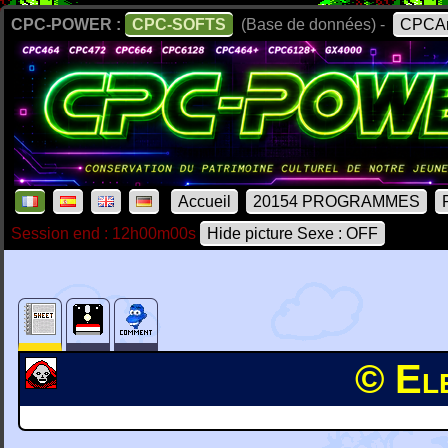
CPC-POWER :
CPC-SOFTS
(Base de données) -
CPCAr
Accueil
20154 PROGRAMMES
Session end : 12h00m00s
Hide picture Sexe : OFF
© El