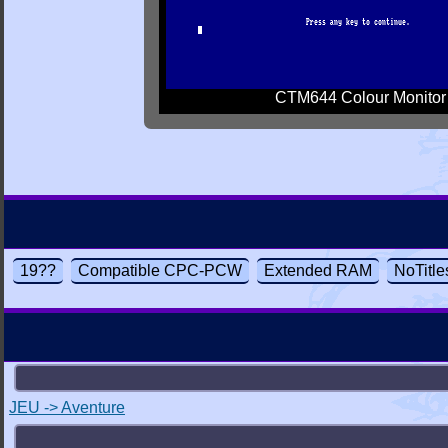
CTM644 Colour Monitor
19??
Compatible CPC-PCW
Extended RAM
NoTitle
JEU -> Aventure