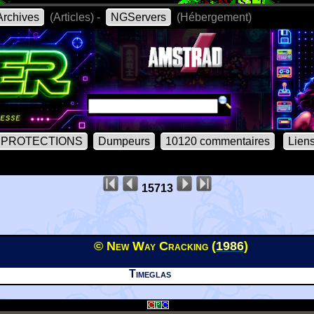
rchives
(Articles) -
NGServers
(Hébergement)
PROTECTIONS
Dumpeurs
10120 commentaires
Lien
15713
© New Way Cracking (
1986
)
Timeglas