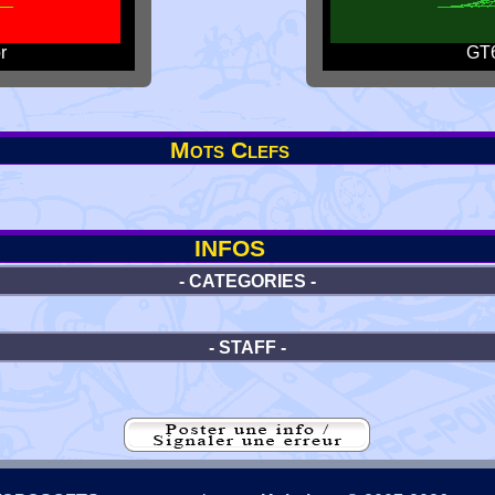
r
GT6
Mots Clefs
INFOS
- CATEGORIES -
- STAFF -