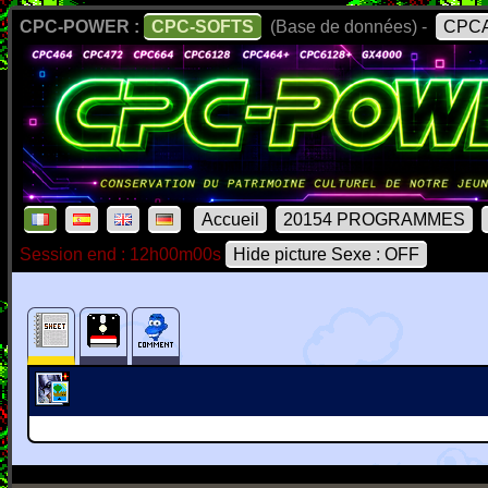
CPC-POWER :
CPC-SOFTS
(Base de données) -
CPCA
Accueil
20154 PROGRAMMES
Session end : 12h00m00s
Hide picture Sexe : OFF