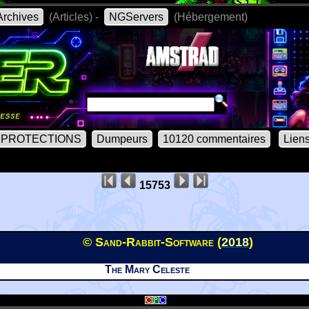
rchives
(Articles) -
NGServers
(Hébergement)
PROTECTIONS
Dumpeurs
10120 commentaires
Lien
15753
© Sand-Rabbit-Software (
2018
)
The Mary Celeste