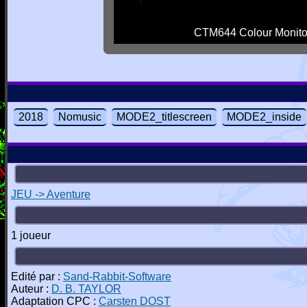
CTM644 Colour Monito
2018
Nomusic
MODE2_titlescreen
MODE2_inside
JEU -> Aventure
1 joueur
Edité par :
Sand-Rabbit-Software
Auteur :
D. B. TAYLOR
Adaptation CPC :
Carsten DOST