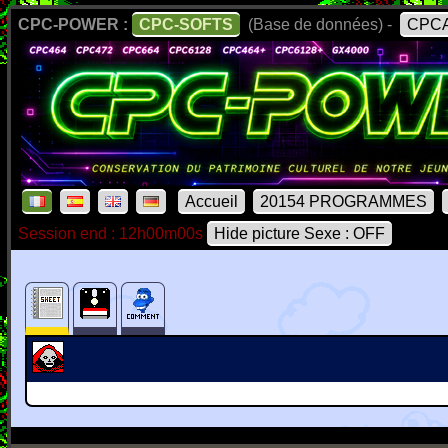
CPC-POWER :
CPC-SOFTS
(Base de données) -
CPCA
Accueil
20154 PROGRAMMES
Session end : 12h00m00s
Hide picture Sexe : OFF