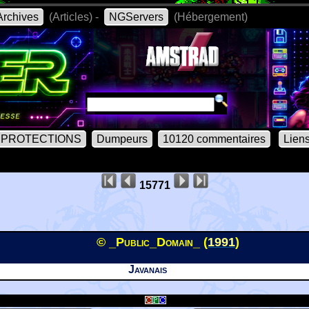
rchives
(Articles) -
NGServers
(Hébergement)
PROTECTIONS
Dumpeurs
10120 commentaires
Lien
15771
© _Public_Domain_ (
1991
)
Javanais