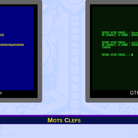
r
GT6
Mots Clefs