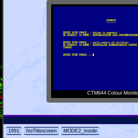
CTM644 Colour Monito
1991
NoTitlescreen
MODE2_inside