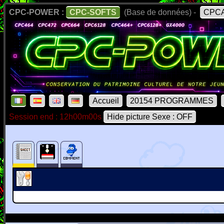
CPC-POWER :
CPC-SOFTS
(Base de données) -
CPCA
Accueil
20154 PROGRAMMES
Session end : 12h00m00s
Hide picture Sexe : OFF