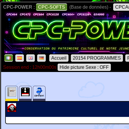
CPC-POWER :
CPC-SOFTS
(Base de données) -
CPCAr
Accueil
20154 PROGRAMMES
Session end : 12h00m00s
Hide picture Sexe : OFF