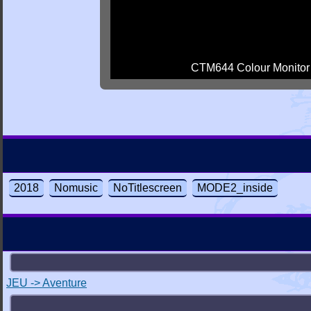
CTM644 Colour Monitor
2018
Nomusic
NoTitlescreen
MODE2_inside
JEU -> Aventure