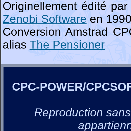
Originellement édité pa
Zenobi Software
en 199
Conversion Amstrad C
alias
The Pensioner
CPC-POWER/CPCSO
Reproduction sans a
appartienn