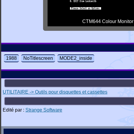
CTM644 Colour Monitor
1988
NoTitlescreen
MODE2_inside
UTILITAIRE -> Outils pour disquettes et cassettes
Edité par :
Strange Software