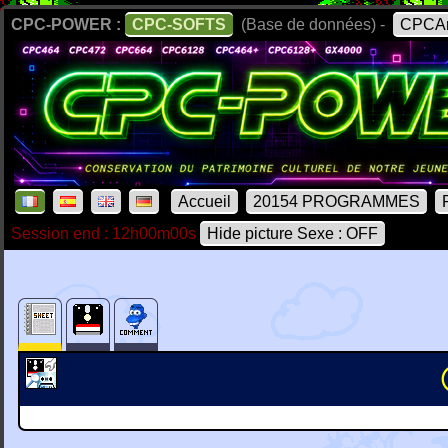
CPC-POWER :
CPC-SOFTS
(Base de données) -
CPCAr
Accueil
20154 PROGRAMMES
Session end : 12h00m00s
Hide picture Sexe : OFF