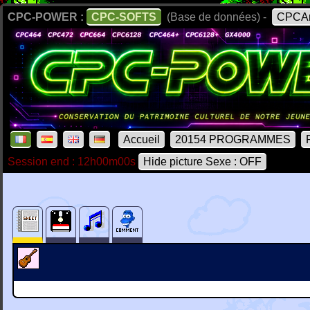
CPC-POWER :
CPC-SOFTS
(Base de données) -
CPCAr
Accueil
20154 PROGRAMMES
Session end : 12h00m00s
Hide picture Sexe : OFF