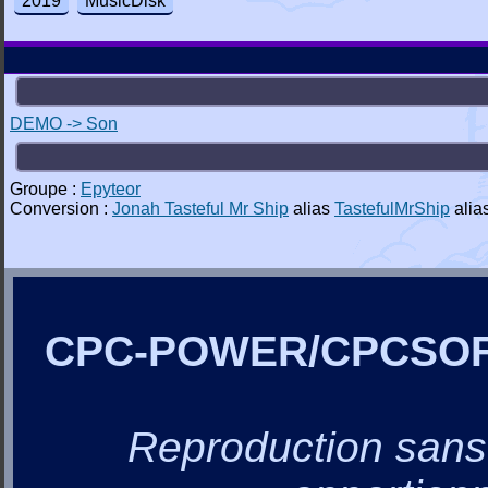
2019
MusicDisk
DEMO -> Son
Groupe :
Epyteor
Conversion :
Jonah Tasteful Mr Ship
alias
TastefulMrShip
alia
CPC-POWER/CPCSO
Reproduction sans a