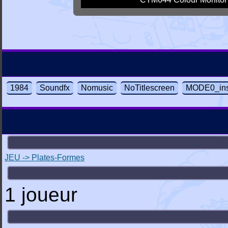
1984
Soundfx
Nomusic
NoTitlescreen
MODE0_ins
JEU -> Plates-Formes
1 joueur