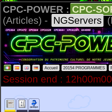
CPC-POWER :
CPC-SO
(Articles) -
NGServers
(
Accueil
20154 PROGRAMMES
Session end : 12h00m0