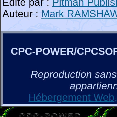
Edité par :
Pitman Publis
Auteur :
Mark RAMSHA
CPC-POWER/CPCSO
Reproduction sans a
appartienn
Hébergement Web, 