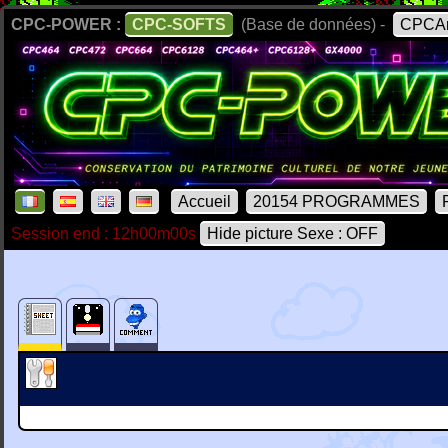
CPC-POWER :
CPC-SOFTS
(Base de données) -
CPCAr
Accueil
20154 PROGRAMMES
Session end : 12h00m00s
Hide picture Sexe : OFF