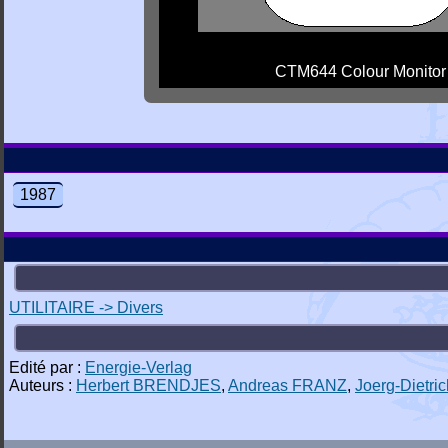
CTM644 Colour Monitor
1987
UTILITAIRE -> Divers
Edité par :
Energie-Verlag
Auteurs :
Herbert BRENDJES
,
Andreas FRANZ
,
Joerg-Diet