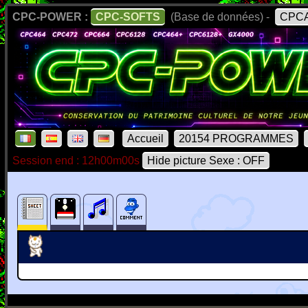
CPC-POWER :
CPC-SOFTS
(Base de données) -
CPCA
Accueil
20154 PROGRAMMES
Session end : 12h00m00s
Hide picture Sexe : OFF