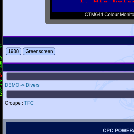
CTM644 Colour Monito
1988
Greenscreen
DEMO -> Divers
Groupe :
TFC
CPC-POWER