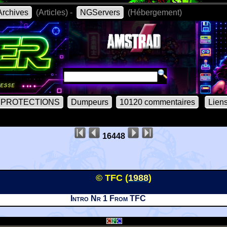
rchives
(Articles) -
NGServers
(Hébergement)
PROTECTIONS
Dumpeurs
10120 commentaires
Lien
16448
© TFC (
1988
)
Intro Nr 1 From TFC