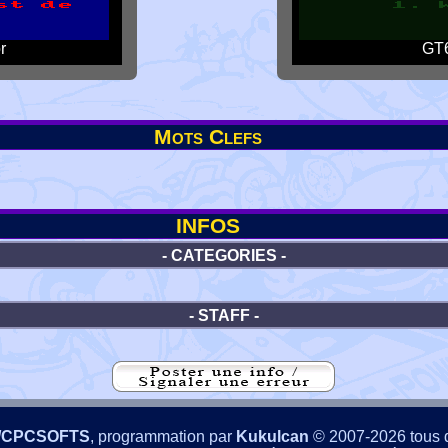
r
GT6
Mots Clefs
INFOS
- CATEGORIES -
- STAFF -
/CPCSOFTS
, programmation par
Kukulcan
© 2007-2026 tous d