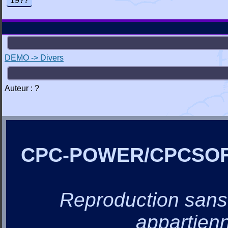
19??
DEMO -> Divers
Auteur : ?
CPC-POWER/CPCSO
Reproduction sans a
appartienn