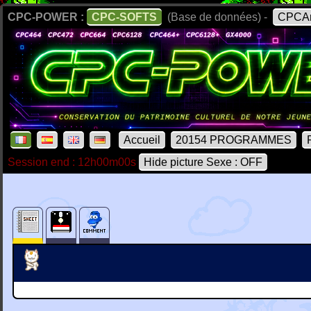
CPC-POWER :
CPC-SOFTS
(Base de données) -
CPCAr
Accueil
20154 PROGRAMMES
Session end : 12h00m00s
Hide picture Sexe : OFF