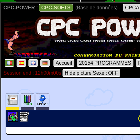
CPC-POWER :
CPC-SOFTS
(Base de données) -
CPCAr
Accueil
20154 PROGRAMMES
Session end : 12h00m00s
Hide picture Sexe : OFF