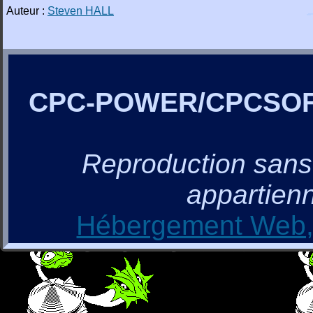
Auteur :
Steven HALL
CPC-POWER/CPCSO
Reproduction sans a
appartienn
Hébergement Web, 