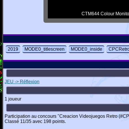
CTM644 Colour Monito
2019
MODE0_titlescreen
MODE0_inside
CPCRetr
JEU -> Réflexion
1 joueur
Participation au concours "Creacion Videojuegos Retro (#C
Classé 11/35 avec 198 points.