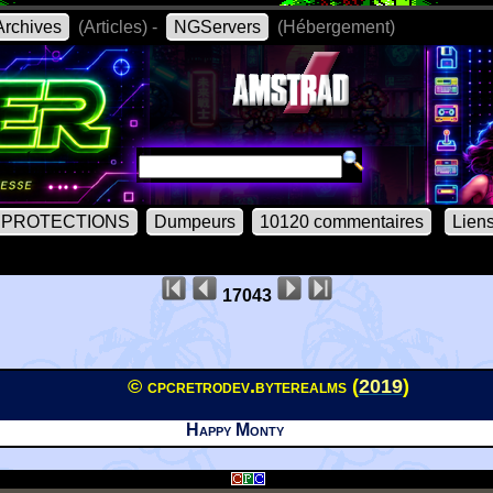
rchives
(Articles) -
NGServers
(Hébergement)
PROTECTIONS
Dumpeurs
10120 commentaires
Lien
17043
© cpcretrodev.byterealms (
2019
)
Happy Monty