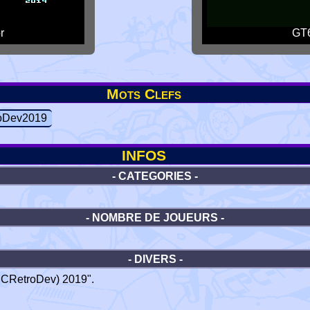
r
GT6
Mots Clefs
oDev2019
INFOS
- CATEGORIES -
- NOMBRE DE JOUEURS -
- DIVERS -
PCRetroDev) 2019".