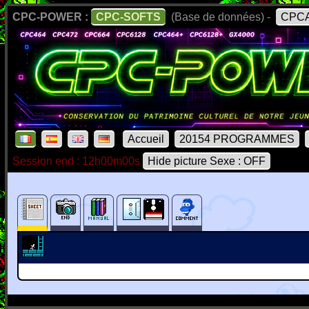
CPC-POWER :
CPC-SOFTS
(Base de données) -
CPCA
Accueil
20154 PROGRAMMES
Session end : 12h00m00s
Hide picture Sexe : OFF