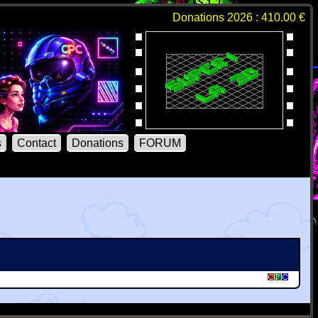
Donations 2026 : 410.00 €
s
Contact
Donations
FORUM