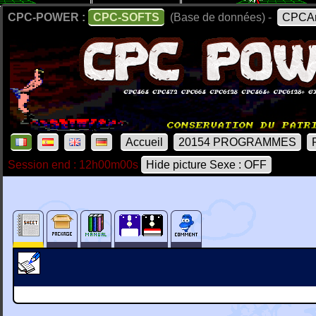
CPC-POWER :
CPC-SOFTS
(Base de données) -
CPCAr
Accueil
20154 PROGRAMMES
Session end : 12h00m00s
Hide picture Sexe : OFF