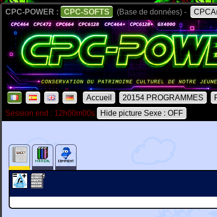
CPC-POWER :
CPC-SOFTS
(Base de données) -
CPCAr
Accueil
20154 PROGRAMMES
Session end : 12h00m00s
Hide picture Sexe : OFF