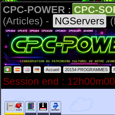
CPC-POWER :
CPC-SO
(Articles) -
NGServers
(
Accueil
20154 PROGRAMMES
Session end : 12h00m0