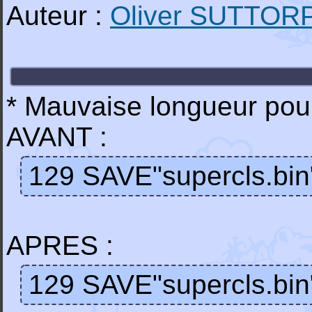
Auteur :
Oliver SUTTOR
* Mauvaise longueur pour 
AVANT :
129 SAVE"supercls.bin
APRES :
129 SAVE"supercls.bin